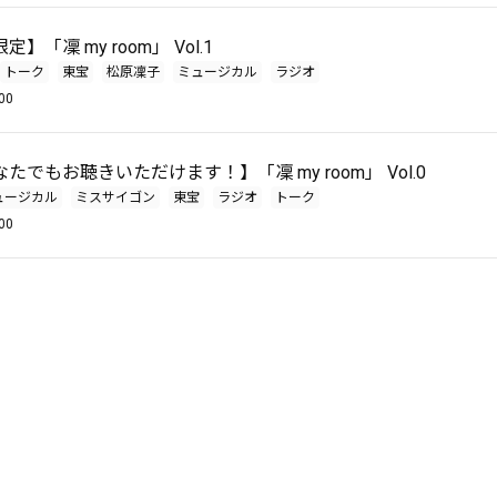
】「凜 my room」 Vol.1
トーク
東宝
松原凜子
ミュージカル
ラジオ
00
たでもお聴きいただけます！】「凜 my room」 Vol.0
ュージカル
ミスサイゴン
東宝
ラジオ
トーク
00