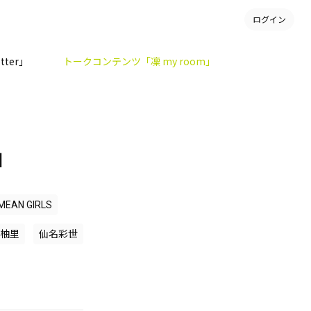
ログイン
tter」
トークコンテンツ「凜 my room」
」
MEAN GIRLS
柚里
仙名彩世