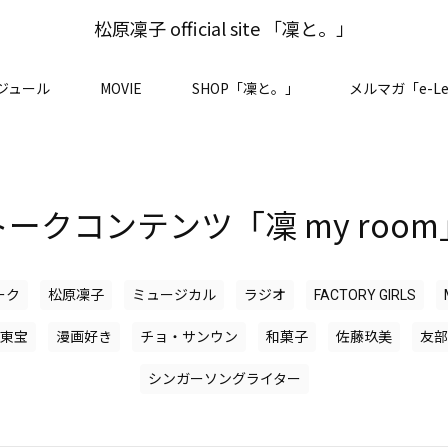
松原凜子 official site 「凜と。」
ジュール
MOVIE
SHOP「凜と。」
メルマガ「e-Le
トークコンテンツ「凜 my room
ーク
松原凜子
ミュージカル
ラジオ
FACTORY GIRLS
東宝
漫画好き
チョ・サンウン
和菓子
佐藤玖美
友部
シンガーソングライター