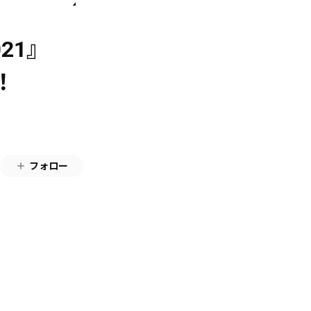
021』
！
フォロー