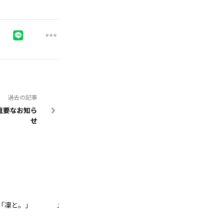
過去の記事
重要なお知ら
せ
P「凜と。」
メルマガ「e-Letter」
トークコンテンツ「凜 m