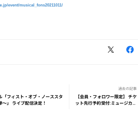
ge.jp/event/musical_fons20211011/
過去の記事
ル「フィスト・オブ・ノーススタ
【会員・フォロワー限定】 チケ
ー～北斗の拳～」 ライブ配信決定！
ット先行予約受付:ミュージカル
「フィスト・オブ・ノーススタ
ー～北斗の拳～」