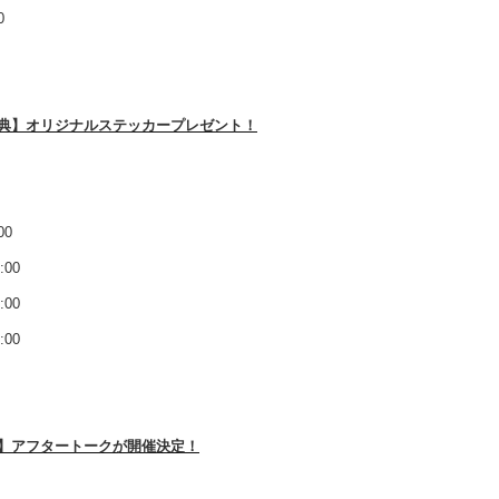
0
典】オリジナルステッカープレゼント！
00
00
00
00
】アフタートークが開催決定！