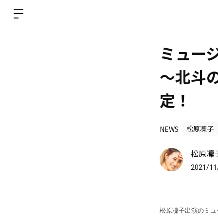
ミュー
～北斗の
定！
NEWS
松原凜子
松原凜子 
2021/11
松原凜子出演のミュ