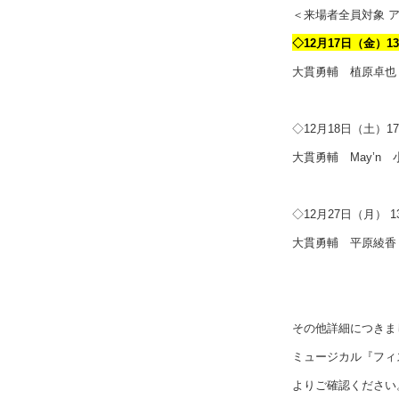
＜来場者全員対象 
◇12月17日（金）13
大貫勇輔 植原卓
◇12月18日（土）17
大貫勇輔 May’
◇12月27日（月） 1
大貫勇輔 平原綾香
その他詳細につきま
ミュージカル『フィ
よりご確認ください