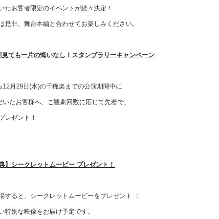
いたお客者限定のイベントが続々決定！
は是非、舞台本編と合わせてお楽しみください。
回見ても一片の悔いなし！スタンプラリーキャンペーン
ら12月29日(水)の千穐楽までの公演期間中に
だいたお客様へ、ご観劇回数に応じて先着で、
プレゼント！
典】シークレットムービー プレゼント！
場すると、シークレットムービーをプレゼント ！
い特別な映像をお届け予定です。