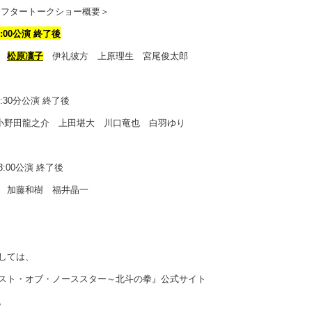
アフタートークショー概要＞
:00公演 終了後
也
松原凜子
伊礼彼方 上原理生 宮尾俊太郎
:30分公演 終了後
n 小野田龍之介 上田堪大 川口竜也 白羽ゆり
3:00公演 終了後
 加藤和樹 福井晶一
しては、
スト・オブ・ノーススター～北斗の拳』公式サイト
。