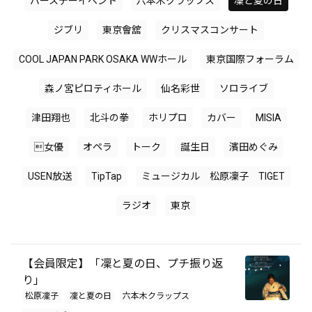
バースデーイベント
六本木クラップス
凜と夏の日
ジブリ
東京會舘
クリスマスコンサート
COOL JAPAN PARK OSAKA WWホール
東京国際フォーラム
森ノ宮ピロティホール
仙名彩世
ソロライブ
津田翔也
北斗の拳
ホリプロ
カバー
MISIA
女優
オペラ
トーク
誕生日
濱田めぐみ
USEN放送
TipTap
ミュージカル 松原凜子 TIGET
ラジオ
東京
【会員限定】「凜と夏の日、プチ振り返
り」
松原凜子
凜と夏の日
六本木クラップス