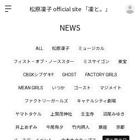
ロ
松原凜子 official site 「凜と。」
NEWS
ALL
松原凜子
ミュージカル
フィスト・オブ・ノーススター
ミスサイゴン
東宝
CBGKシブゲキ!!
GHOST
FACTORY GIRLS
MEAN GIRLS
いつか
ゴースト
マジメイト
ファクトリーガールズ
キャナルシティ劇場
ヤマトタケル
上賀茂神社
壬生寺
沼尾みゆき
井上あずみ
今尾侑夕
竹内將人
扉座
京都