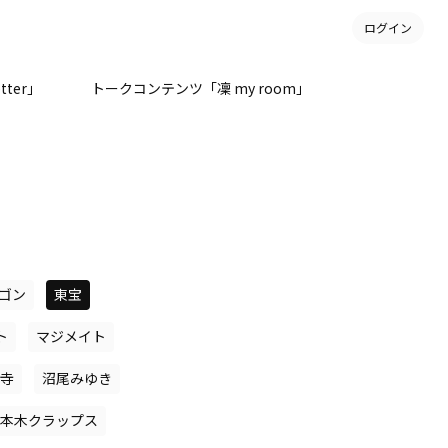
ログイン
tter」
トークコンテンツ「凜 my room」
ゴン
東宝
ト
マジメイト
寺
沼尾みゆき
本木クラップス