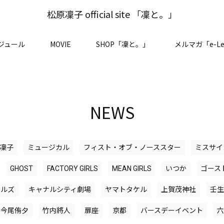
松原凜子 official site 「凜と。」
ジュール
MOVIE
SHOP「凜と。」
メルマガ「e-Le
NEWS
凜子
ミュージカル
フィスト・オブ・ノーススター
ミスサイ
GHOST
FACTORY GIRLS
MEAN GIRLS
いつか
ゴース
ールズ
キャナルシティ劇場
ヤマトタケル
上賀茂神社
壬生
今尾侑夕
竹内將人
扉座
京都
バースデーイベント
六