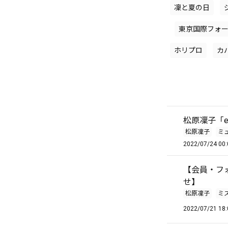
凜と夏の日
東京国際フォ
ホリプロ
カ
松原凜子「e
松原凜子
ミ
2022/07/24 00:
【会員・フォ
せ】
松原凜子
ミ
2022/07/21 18: