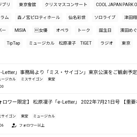
ジブリ
東京會舘
クリスマスコンサート
COOL JAPAN PARK
ーラム
森ノ宮ピロティホール
仙名彩世
ソロライブ
津田翔
バー
MISIA
女優
オペラ
トーク
誕生日
濱田め
TipTap
ミュージカル 松原凜子 TIGET
ラジオ
東京
-Letter」事務局より「ミス・サイゴン」東京公演をご観劇予
ュージカル
ミスサイゴン
東宝
00
ロワー限定】 松原凜子「e-Letter」 2022年7月21日号 【重
スサイゴン
東宝
ミュージカル
06
フォロワー以上