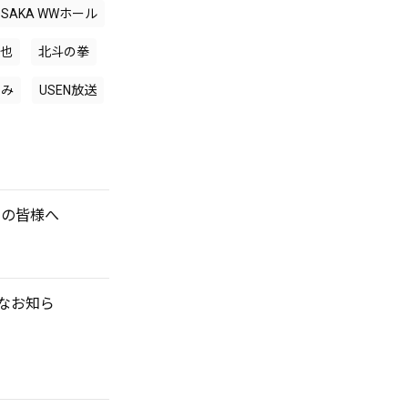
 OSAKA WWホール
也
北斗の拳
ぐみ
USEN放送
定の皆様へ
要なお知ら