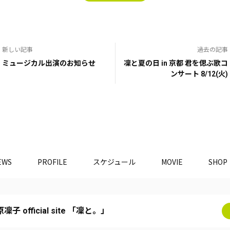
新しい記事
過去の記事
ミュージカル出演のお知らせ
凜と夏の日 in 京都 君を偲ぶ歌コ
ンサート 8/12(火)
EWS
PROFILE
スケジュール
MOVIE
SHO
凜子 official site 「凜と。」