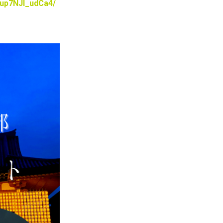
up7NJl_udCa4/