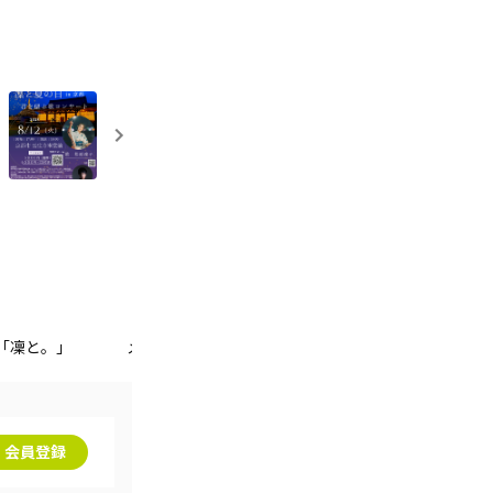
P「凜と。」
メルマガ「e-Letter」
トークコンテンツ「凜 m
会員登録