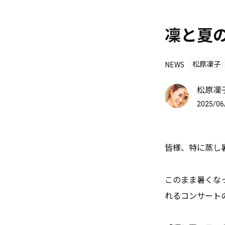
凜と夏の
NEWS
松原凜子
松原凜子 
2025/06
皆様、特に蒸し
このまま暑くな
れるコンサート