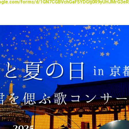
google.com/forms/d/1GN7CGBVchGaF5YDGtj0R9yUHJMrG3eR