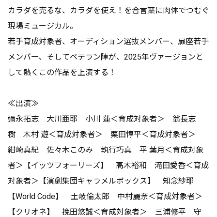
カラダを売るな、カラダを使え！を合言葉に肉体でつむぐ
現場ミュージカル。
若手育成対象者、オーディション選抜メンバー、扉座若手
メンバー、そしてベテラン陣が、2025年ヴァージョンと
して熱くこの作品を上演する！
≪出演≫
彌永拓志 大川亜耶 小川 蓮＜育成対象者＞ 翁長志
樹 木村 遊＜育成対象者＞ 栗田惇平＜育成対象者＞
紺崎真紀 佐々木このみ 執行巧真 平 葉月＜育成対象
者＞【イッツフォーリーズ】 高木裕和 滝田愛香＜育成
対象者＞【演劇集団キャラメルボックス】 知念紗耶
【World Code】 土岐倫太郎 中村麗奈＜育成対象者＞
【クリオネ】 挽田悠誠＜育成対象者＞ 三浦修平 守