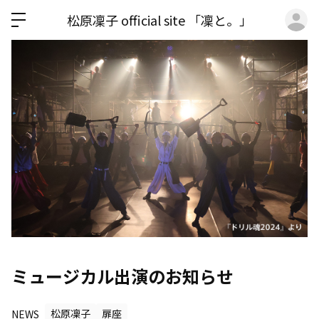
ロ
松原凜子 official site 「凜と。」
ミュージカル出演のお知らせ
NEWS
松原凜子
扉座